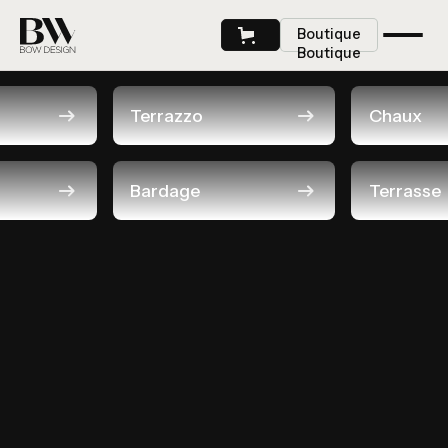
Boutique
Boutique
Terrazzo
Chaux
Résalisations
Bardage
Terrasse
Voir Le Projet
Boutique
Voir Le Projet
Boutique