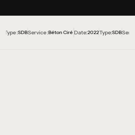
Type :
Service :
Date:
Type:
Servic
2
SDB
Béton Ciré
2022
SDB